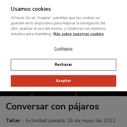
Usamos cookies
MENÚ
Ir
Bus
rar
Al hacer clic en “Aceptar”, permites que las cookies se
al
guarden en tu dispositivo para mejorar la navegación del
contenido
MENÚ
sitio, analizar el uso del mismo, y colaborar con nuestros
Ir
principal
estudios para marketing.
Más sobre nuestras cookies
al
contenido
Configurar
principal
Rechazar
Aceptar
Conversar con pájaros
Taller
- Actividad pasada:
26 de mayo de 2022