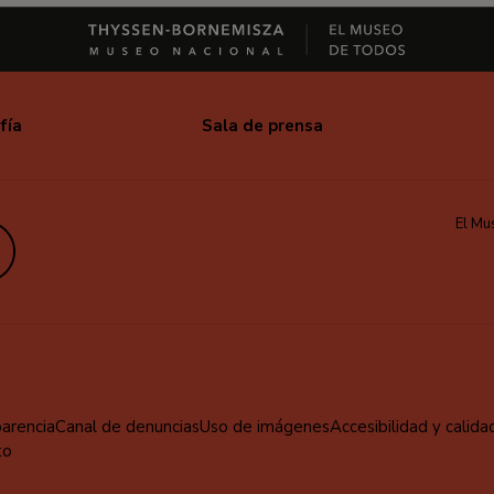
fía
Sala de prensa
El Mu
edIn
parencia
Canal de denuncias
Uso de imágenes
Accesibilidad y calida
to