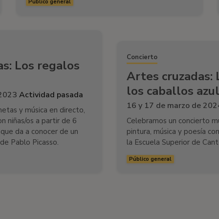
Público general
Concierto
s: Los regalos
Artes cruzadas: 
los caballos azu
 2023
Actividad pasada
16 y 17 de marzo de 20
etas y música en directo,
n niñas/os a partir de 6
Celebramos un concierto mu
, que da a conocer de un
pintura, música y poesía c
 de Pablo Picasso.
la Escuela Superior de Cant
Público general