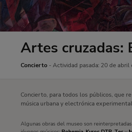
Artes cruzadas: 
Concierto
- Actividad pasada:
20 de abril
Concierto, para todos los públicos, que r
música urbana y electrónica experimental
Algunas obras del museo son reinterpretadas 
jóvenes músicos:
Bohemia
,
Kyros DTB
,
Ter
y
M