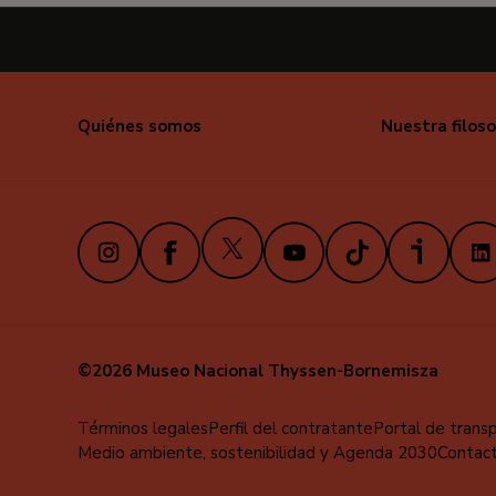
Quiénes somos
Nuestra filoso
X
Instagram
Facebook
Youtube
TikTok
iVoox
Link
©2026 Museo Nacional Thyssen-Bornemisza
Educa
Términos legales
Perfil del contratante
Portal de trans
Medio ambiente, sostenibilidad y Agenda 2030
Contac
-
Pie