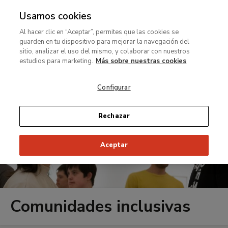
Usamos cookies
MENÚ
Ir
Bus
rar
Al hacer clic en “Aceptar”, permites que las cookies se
al
guarden en tu dispositivo para mejorar la navegación del
contenido
MENÚ
sitio, analizar el uso del mismo, y colaborar con nuestros
Ir
principal
estudios para marketing.
Más sobre nuestras cookies
al
contenido
Configurar
principal
Rechazar
Aceptar
Comunidades inclusivas