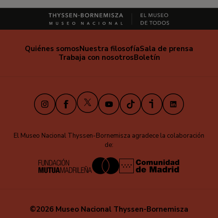
Quiénes somos
Nuestra filosofía
Sala de prensa
Trabaja con nosotros
Boletín
X
Instagram
Facebook
Youtube
TikTok
iVoox
LinkedIn
El Museo Nacional Thyssen-Bornemisza agradece la colaboración
de:
©2026 Museo Nacional Thyssen-Bornemisza