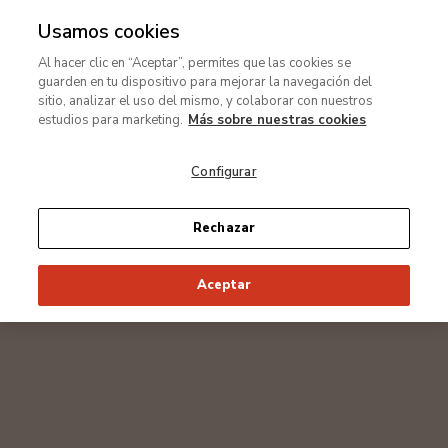
Usamos cookies
rar
Al hacer clic en “Aceptar”, permites que las cookies se
Ir
guarden en tu dispositivo para mejorar la navegación del
MENÚ
al
sitio, analizar el uso del mismo, y colaborar con nuestros
contenido
estudios para marketing.
Más sobre nuestras cookies
principal
Configurar
Rechazar
Aceptar