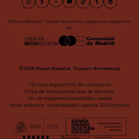
El Museo Nacional Thyssen-Bornemisza agradece la colaboración
de:
©2026 Museo Nacional Thyssen-Bornemisza
Educa
Términos legales
Perfil del contratante
Portal de transparencia
Canal de denuncias
-
Uso de imágenes
Accesibilidad y calidad
Pie
Medio ambiente, sostenibilidad y Agenda 2030
Contacto
de
página