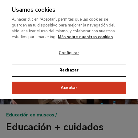
Usamos cookies
MENÚ
Ir
Bus
rar
Al hacer clic en “Aceptar”, permites que las cookies se
al
guarden en tu dispositivo para mejorar la navegación del
contenido
MENÚ
sitio, analizar el uso del mismo, y colaborar con nuestros
Ir
principal
estudios para marketing.
Más sobre nuestras cookies
al
contenido
Configurar
principal
Rechazar
Aceptar
Ruta
Educación en museos
de
Educación + cuidados
navegación