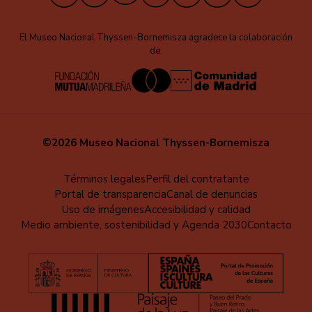
El Museo Nacional Thyssen-Bornemisza agradece la colaboración
de:
©2026 Museo Nacional Thyssen-Bornemisza
Educa
Términos legales
Perfil del contratante
Portal de transparencia
Canal de denuncias
-
Uso de imágenes
Accesibilidad y calidad
Pie
Medio ambiente, sostenibilidad y Agenda 2030
Contacto
de
página