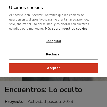
Usamos cookies
MENÚ
Ir
Bus
rar
Al hacer clic en “Aceptar”, permites que las cookies se
al
guarden en tu dispositivo para mejorar la navegación del
contenido
MENÚ
sitio, analizar el uso del mismo, y colaborar con nuestros
Ir
principal
estudios para marketing.
Más sobre nuestras cookies
al
contenido
Configurar
principal
Rechazar
Aceptar
Encuentros: Lo oculto
Proyecto
- Actividad pasada:
2023