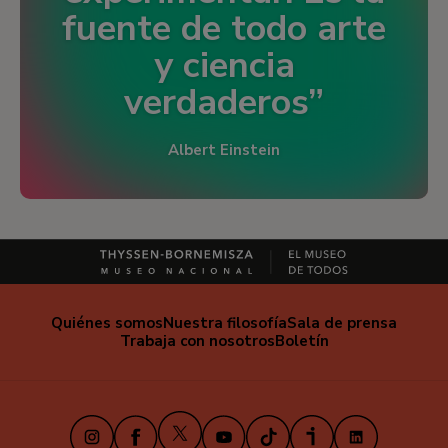
fuente de todo arte
y ciencia
verdaderos
Albert Einstein
Quiénes somos
Nuestra filosofía
Sala de prensa
Trabaja con nosotros
Boletín
X
Instagram
Facebook
Youtube
TikTok
iVoox
LinkedIn