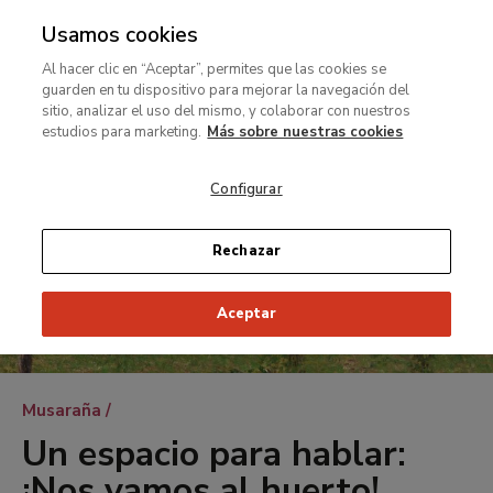
Usamos cookies
MENÚ
Ir
Bus
rar
Al hacer clic en “Aceptar”, permites que las cookies se
al
guarden en tu dispositivo para mejorar la navegación del
contenido
MENÚ
sitio, analizar el uso del mismo, y colaborar con nuestros
Ir
principal
estudios para marketing.
Más sobre nuestras cookies
al
contenido
Configurar
principal
Rechazar
Aceptar
Ruta
Musaraña
de
Un espacio para hablar:
navegación
¡Nos vamos al huerto!