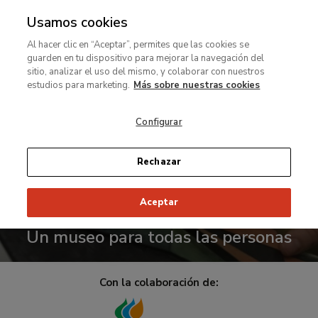
Usamos cookies
MENÚ
Ir
Bus
rar
Al hacer clic en “Aceptar”, permites que las cookies se
al
guarden en tu dispositivo para mejorar la navegación del
contenido
MENÚ
sitio, analizar el uso del mismo, y colaborar con nuestros
Ir
principal
estudios para marketing.
Más sobre nuestras cookies
al
El
contenido
vídeo
Configurar
principal
de
arriba
Rechazar
es
para
Tocar para ver
Aceptar
uso
Un museo para todas las personas
exclusivamente
decorativo
dentro
Con la colaboración de:
de
está