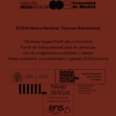
©2026 Museo Nacional Thyssen-Bornemisza
Educa
Términos legales
Perfil del contratante
Portal de transparencia
Canal de denuncias
-
Uso de imágenes
Accesibilidad y calidad
Pie
Medio ambiente, sostenibilidad y Agenda 2030
Contacto
de
página