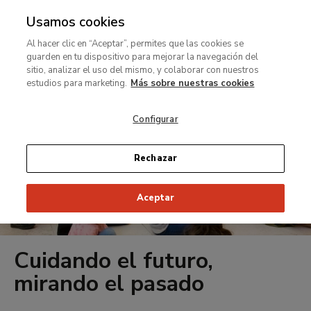
Usamos cookies
MENÚ
Ir
Bus
rar
Al hacer clic en “Aceptar”, permites que las cookies se
al
guarden en tu dispositivo para mejorar la navegación del
contenido
MENÚ
sitio, analizar el uso del mismo, y colaborar con nuestros
Ir
principal
estudios para marketing.
Más sobre nuestras cookies
al
contenido
Configurar
principal
Rechazar
Aceptar
Cuidando el futuro,
mirando el pasado