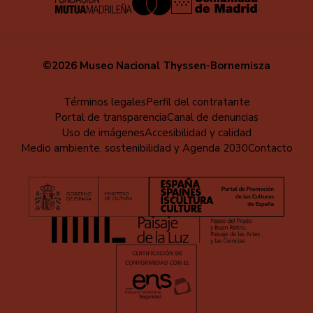
©2026 Museo Nacional Thyssen-Bornemisza
Educa
Términos legales
Perfil del contratante
Portal de transparencia
Canal de denuncias
-
Uso de imágenes
Accesibilidad y calidad
Pie
Medio ambiente, sostenibilidad y Agenda 2030
Contacto
de
página