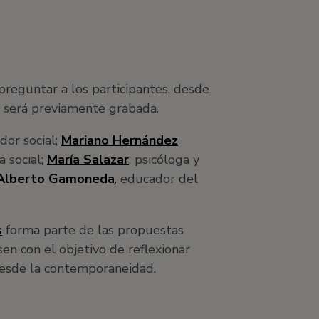
preguntar a los participantes, desde
n será previamente grabada.
ador social;
Mariano Hernández
a social;
María Salaza
r
, psicóloga y
Alberto Gamoneda
, educador del
s
forma parte de las propuestas
n con el objetivo de reflexionar
desde la contemporaneidad.