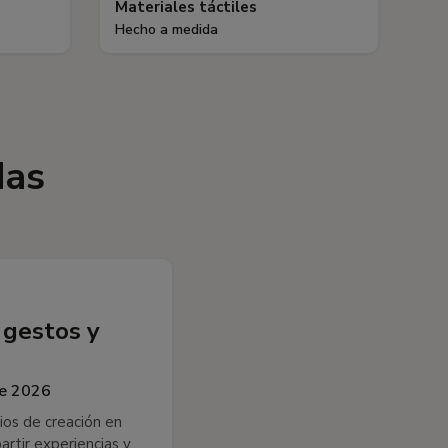
Materiales táctiles
Hecho a medida
das
 gestos y
de 2026
cios de creación en
rtir experiencias y