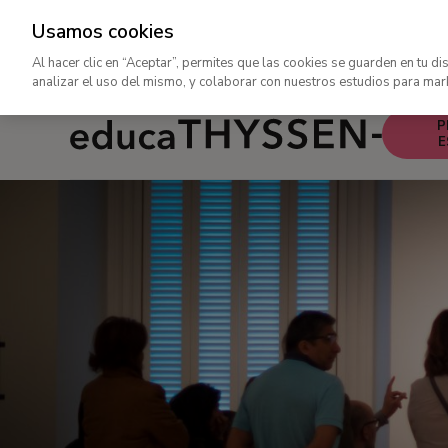
Usamos cookies
rar
Ir
Al hacer clic en “Aceptar”, permites que las cookies se guarden en tu di
al
analizar el uso del mismo, y colaborar con nuestros estudios para mar
contenido
Educa
P
principal
E
Ir
-
al
Navegac
contenido
principa
principal