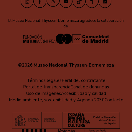
El Museo Nacional Thyssen-Bornemisza agradece la colaboración
de:
©2026 Museo Nacional Thyssen-Bornemisza
Educa
Términos legales
Perfil del contratante
Portal de transparencia
Canal de denuncias
-
Uso de imágenes
Accesibilidad y calidad
Pie
Medio ambiente, sostenibilidad y Agenda 2030
Contacto
de
página