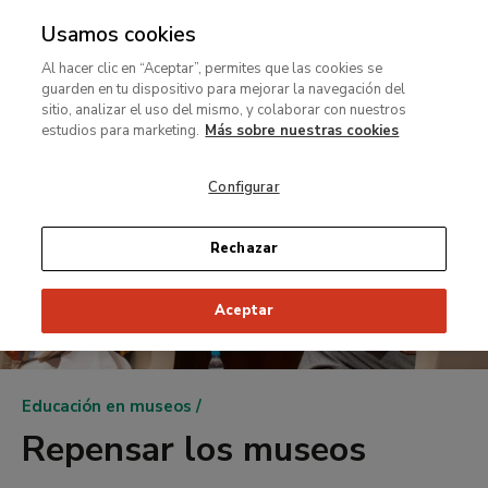
Usamos cookies
MENÚ
Ir
Bus
rar
Al hacer clic en “Aceptar”, permites que las cookies se
al
guarden en tu dispositivo para mejorar la navegación del
contenido
MENÚ
sitio, analizar el uso del mismo, y colaborar con nuestros
Ir
principal
estudios para marketing.
Más sobre nuestras cookies
al
contenido
Configurar
principal
Rechazar
Aceptar
Ruta
Educación en museos
de
Repensar los museos
navegación