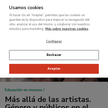
Usamos cookies
MENÚ
Ir
Bus
rar
Al hacer clic en “Aceptar”, permites que las cookies se
al
guarden en tu dispositivo para mejorar la navegación del
contenido
MENÚ
sitio, analizar el uso del mismo, y colaborar con nuestros
Ir
principal
estudios para marketing.
Más sobre nuestras cookies
al
contenido
Configurar
principal
Rechazar
Aceptar
Ruta
Educación en museos
de
Más allá de las artistas.
navegación
Género y públicos en el