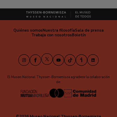
Quiénes somos
Nuestra filosofía
Sala de prensa
Trabaja con nosotros
Boletín
X
Instagram
Facebook
Youtube
TikTok
iVoox
LinkedIn
El Museo Nacional Thyssen-Bornemisza agradece la colaboración
de:
©2026 Museo Nacional Thyssen-Bornemisza