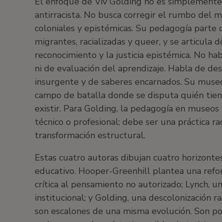
El enfoque de Viv Golding no es simplemente po
antirracista. No busca corregir el rumbo del m
coloniales y epistémicas. Su pedagogía parte
migrantes, racializadas y queer, y se articula d
reconocimiento y la justicia epistémica. No hab
ni de evaluación del aprendizaje. Habla de d
insurgente y de saberes encarnados. Su museo 
campo de batalla donde se disputa quién tiene
existir. Para Golding, la pedagogía en museos 
técnico o profesional; debe ser una práctica r
transformación estructural.
Estas cuatro autoras dibujan cuatro horizonte
educativo. Hooper-Greenhill plantea una refor
crítica al pensamiento no autorizado; Lynch, u
institucional; y Golding, una descolonización ra
son escalones de una misma evolución. Son pos