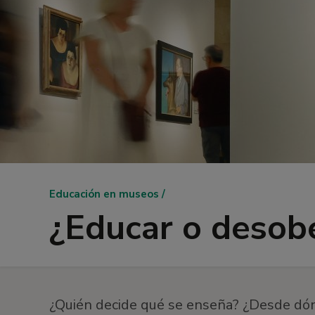
Ruta
Educación en museos
de
¿Educar o desob
navegación
¿Quién decide qué se enseña? ¿Desde dón