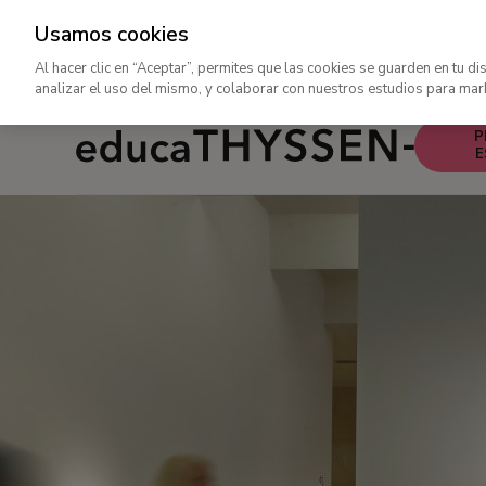
Usamos cookies
rar
Ir
Al hacer clic en “Aceptar”, permites que las cookies se guarden en tu di
al
analizar el uso del mismo, y colaborar con nuestros estudios para mar
contenido
Educa
P
principal
E
Ir
-
al
Navegac
contenido
principa
principal