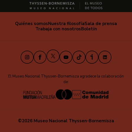
Quiénes somos
Nuestra filosofía
Sala de prensa
Trabaja con nosotros
Boletín
X
Instagram
Facebook
Youtube
TikTok
iVoox
LinkedIn
El Museo Nacional Thyssen-Bornemisza agradece la colaboración
de:
©2026 Museo Nacional Thyssen-Bornemisza