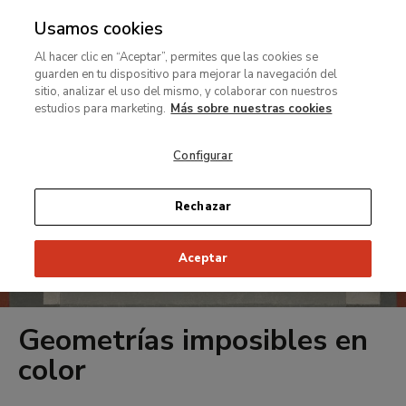
Usamos cookies
MENÚ
Ir
Bus
rar
Al hacer clic en “Aceptar”, permites que las cookies se
al
guarden en tu dispositivo para mejorar la navegación del
contenido
MENÚ
sitio, analizar el uso del mismo, y colaborar con nuestros
Ir
principal
estudios para marketing.
Más sobre nuestras cookies
al
contenido
Configurar
principal
Rechazar
Aceptar
Geometrías imposibles en
color