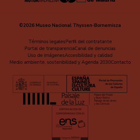
©2026 Museo Nacional Thyssen-Bornemisza
Educa
Términos legales
Perfil del contratante
Portal de transparencia
Canal de denuncias
-
Uso de imágenes
Accesibilidad y calidad
Pie
Medio ambiente, sostenibilidad y Agenda 2030
Contacto
de
página