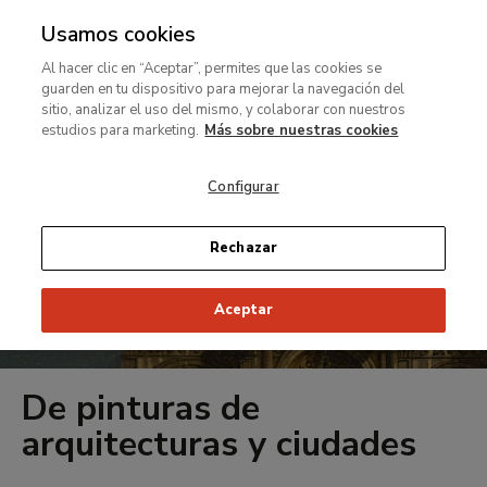
Usamos cookies
MENÚ
Ir
Bus
rar
Al hacer clic en “Aceptar”, permites que las cookies se
al
guarden en tu dispositivo para mejorar la navegación del
contenido
MENÚ
sitio, analizar el uso del mismo, y colaborar con nuestros
Ir
principal
estudios para marketing.
Más sobre nuestras cookies
al
contenido
Configurar
principal
Rechazar
Aceptar
De pinturas de
arquitecturas y ciudades