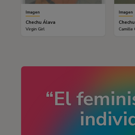
Imagen
Imagen
Chechu Álava
Chechu
Virgin Girl
Camille 
El femini
indivi