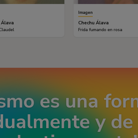
Imagen
 Álava
Chechu Álava
Claudel
Frida fumando en rosa
smo es una form
dualmente y de