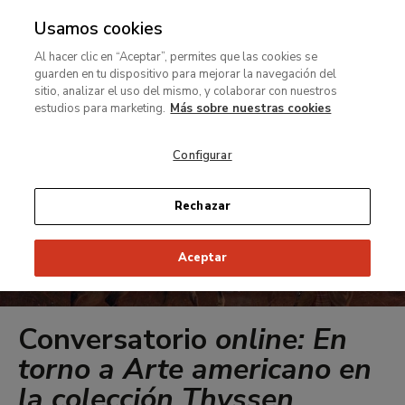
Usamos cookies
MENÚ
Ir
Bus
rar
Al hacer clic en “Aceptar”, permites que las cookies se
al
guarden en tu dispositivo para mejorar la navegación del
contenido
MENÚ
sitio, analizar el uso del mismo, y colaborar con nuestros
Ir
principal
estudios para marketing.
Más sobre nuestras cookies
al
contenido
Configurar
principal
Rechazar
Aceptar
Conversatorio
online: En
torno a Arte americano en
la colección Thyssen