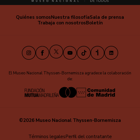
Quiénes somos
Nuestra filosofía
Sala de prensa
Trabaja con nosotros
Boletín
X
Instagram
Facebook
Youtube
TikTok
iVoox
LinkedIn
El Museo Nacional Thyssen-Bornemisza agradece la colaboración
de:
©2026 Museo Nacional Thyssen-Bornemisza
Educa
Términos legales
Perfil del contratante