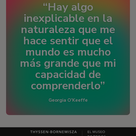
Hay algo
inexplicable en la
naturaleza que me
hace sentir que el
mundo es mucho
más grande que mi
capacidad de
comprenderlo
Georgia O'Keeffe