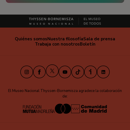
Quiénes somos
Nuestra filosofía
Sala de prensa
Trabaja con nosotros
Boletín
X
Instagram
Facebook
Youtube
TikTok
iVoox
LinkedIn
El Museo Nacional Thyssen-Bornemisza agradece la colaboración
de: