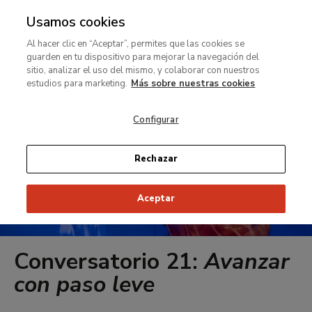
Usamos cookies
MENÚ
Ir
Bus
rar
Al hacer clic en “Aceptar”, permites que las cookies se
al
guarden en tu dispositivo para mejorar la navegación del
contenido
MENÚ
sitio, analizar el uso del mismo, y colaborar con nuestros
Ir
principal
estudios para marketing.
Más sobre nuestras cookies
al
contenido
Configurar
principal
Rechazar
Aceptar
Conversatorio 21:
Avanzar
con paso leve