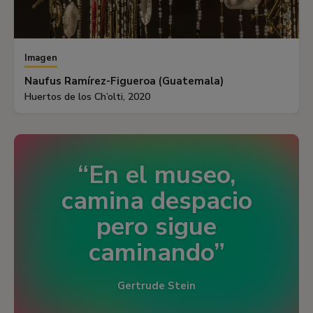
Imagen
Naufus Ramírez-Figueroa (Guatemala)
Huertos de los Ch’olti, 2020
En el museo,
camina despacio
pero sigue
caminando
Gertrude Stein