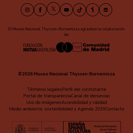
X
Instagram
Facebook
Youtube
TikTok
iVoox
LinkedIn
El Museo Nacional Thyssen-Bornemisza agradece la colaboración
de:
©2026 Museo Nacional Thyssen-Bornemisza
Educa
Términos legales
Perfil del contratante
Portal de transparencia
Canal de denuncias
-
Uso de imágenes
Accesibilidad y calidad
Pie
Medio ambiente, sostenibilidad y Agenda 2030
Contacto
de
página