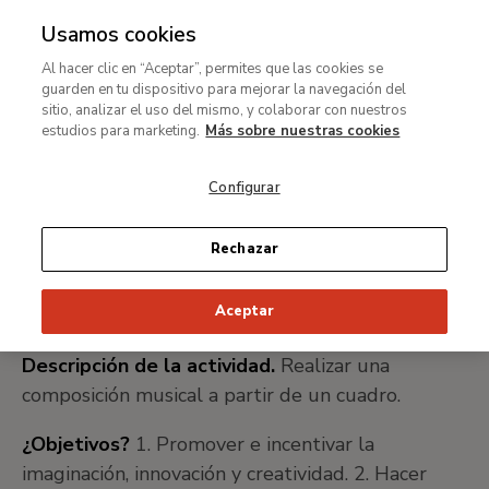
Usamos cookies
MENÚ
Ir
Bus
rar
Al hacer clic en “Aceptar”, permites que las cookies se
al
guarden en tu dispositivo para mejorar la navegación del
contenido
MENÚ
sitio, analizar el uso del mismo, y colaborar con nuestros
Ir
principal
estudios para marketing.
Más sobre nuestras cookies
al
Partitura de colores
contenido
Configurar
principal
Por Ana Salado de la Torre
Rechazar
Aceptar
Descripción de la actividad.
Realizar una
composición musical a partir de un cuadro.
¿Objetivos?
1. Promover e incentivar la
imaginación, innovación y creatividad. 2. Hacer