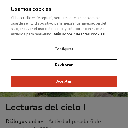
Usamos cookies
MENÚ
Ir
Bus
rar
Al hacer clic en “Aceptar”, permites que las cookies se
al
guarden en tu dispositivo para mejorar la navegación del
contenido
MENÚ
sitio, analizar el uso del mismo, y colaborar con nuestros
Ir
principal
estudios para marketing.
Más sobre nuestras cookies
al
contenido
Configurar
principal
Rechazar
Aceptar
Lecturas del cielo I
Diálogos online
- Actividad pasada:
6 de