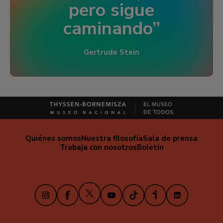
pero sigue
caminando
Gertrude Stein
Quiénes somos
Nuestra filosofía
Sala de prensa
Trabaja con nosotros
Boletín
X
Instagram
Facebook
Youtube
TikTok
iVoox
LinkedIn