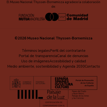
El Museo Nacional Thyssen-Bornemisza agradece la colaboración
de:
©2026 Museo Nacional Thyssen-Bornemisza
Educa
Términos legales
Perfil del contratante
Portal de transparencia
Canal de denuncias
-
Uso de imágenes
Accesibilidad y calidad
Pie
Medio ambiente, sostenibilidad y Agenda 2030
Contacto
de
página