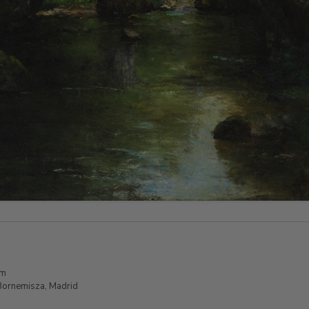
cm
ornemisza, Madrid