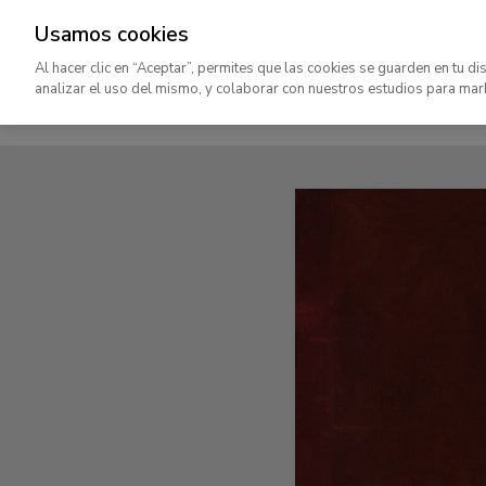
Usamos cookies
Un posible paseo para hablar 
Al hacer clic en “Aceptar”, permites que las cookies se guarden en tu di
incertidumbre
analizar el uso del mismo, y colaborar con nuestros estudios para mar