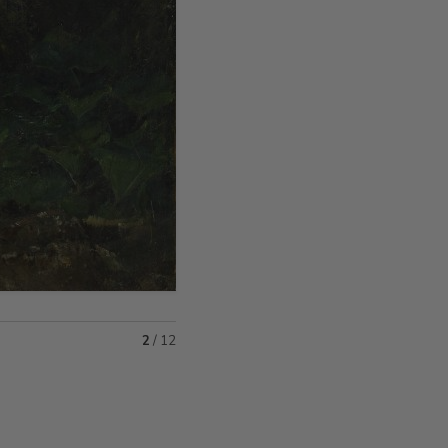
2
/
12