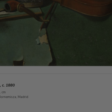
n, c. 1880
1 cm
ornemisza, Madrid