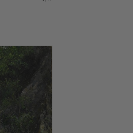
1
/
12