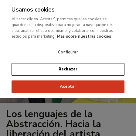
Usamos cookies
MENÚ
Ir
Bus
rar
Al hacer clic en “Aceptar”, permites que las cookies se
al
guarden en tu dispositivo para mejorar la navegación del
contenido
MENÚ
sitio, analizar el uso del mismo, y colaborar con nuestros
Ir
principal
estudios para marketing.
Más sobre nuestras cookies
al
contenido
Configurar
principal
Rechazar
Aceptar
Los lenguajes de la
Abstracción. Hacia la
liberación del artista