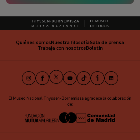
Quiénes somos
Nuestra filosofía
Sala de prensa
Trabaja con nosotros
Boletín
X
Instagram
Facebook
Youtube
TikTok
iVoox
LinkedIn
El Museo Nacional Thyssen-Bornemisza agradece la colaboración
de: